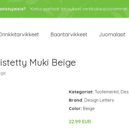
anistujaisia?
Katso parhaat tarjoukset verkkokaupoistamme!
Drinkkitarvikkeet
Baaritarvikkeet
Juomalasit
tetty Muki Beige
ige
Kategoriat:
Tuotemerkit
,
Des
Brand:
Design Letters
Color:
Beige
22.99 EUR