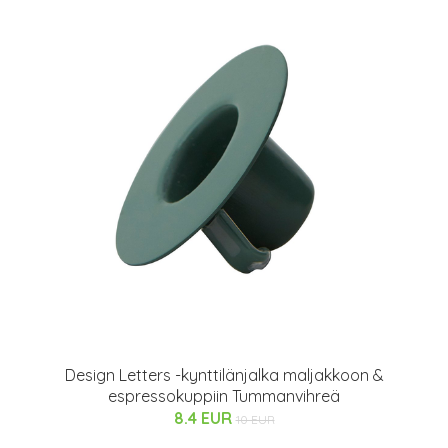
Design Letters -kynttilänjalka maljakkoon &
espressokuppiin Tummanvihreä
8.4 EUR
10 EUR