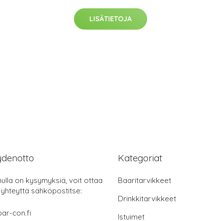
LISÄTIETOJA
ydenotto
Kategoriat
nulla on kysymyksiä, voit ottaa
Baaritarvikkeet
 yhteyttä sähköpostitse:
Drinkkitarvikkeet
ar-con.fi
Istuimet