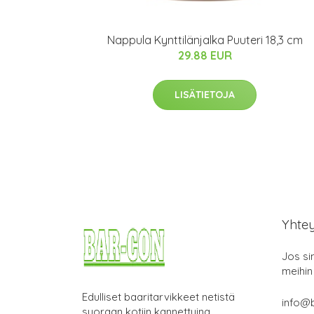
Nappula Kynttilänjalka Puuteri 18,3 cm
29.88 EUR
LISÄTIETOJA
Yhte
Jos si
meihin
Edulliset baaritarvikkeet netistä
info@b
suoraan kotiin kannettuina