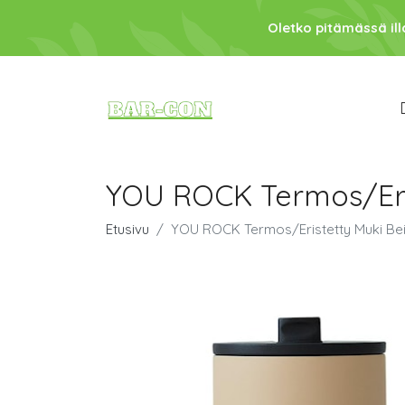
Oletko pitämässä ill
YOU ROCK Termos/Eris
Etusivu
YOU ROCK Termos/Eristetty Muki Be