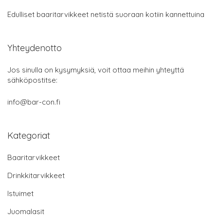
Edulliset baaritarvikkeet netistä suoraan kotiin kannettuina
Yhteydenotto
Jos sinulla on kysymyksiä, voit ottaa meihin yhteyttä
sähköpostitse:
info@bar-con.fi
Kategoriat
Baaritarvikkeet
Drinkkitarvikkeet
Istuimet
Juomalasit