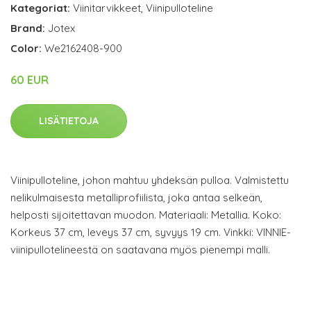
Kategoriat:
Viinitarvikkeet
,
Viinipulloteline
Brand:
Jotex
Color:
We2162408-900
60 EUR
LISÄTIETOJA
Viinipulloteline, johon mahtuu yhdeksän pulloa. Valmistettu
nelikulmaisesta metalliprofiilista, joka antaa selkeän,
helposti sijoitettavan muodon. Materiaali: Metallia. Koko:
Korkeus 37 cm, leveys 37 cm, syvyys 19 cm. Vinkki: VINNIE-
viinipullotelineestä on saatavana myös pienempi malli.