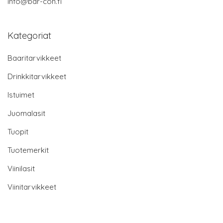
info@bar-con.fi
Kategoriat
Baaritarvikkeet
Drinkkitarvikkeet
Istuimet
Juomalasit
Tuopit
Tuotemerkit
Viinilasit
Viinitarvikkeet