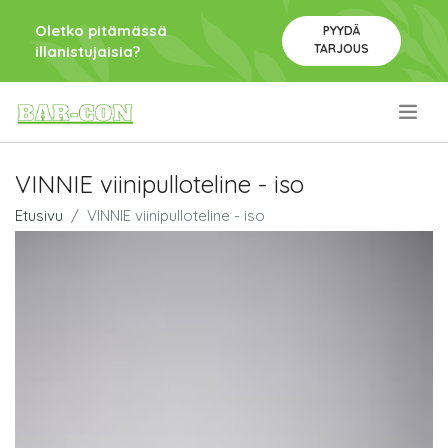
Oletko pitämässä
PYYDÄ
TARJOUS
illanistujaisia?
.
VINNIE viinipulloteline - iso
Etusivu
VINNIE viinipulloteline - iso