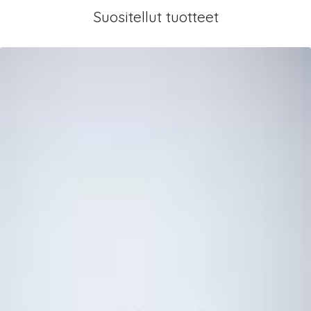
Suositellut tuotteet