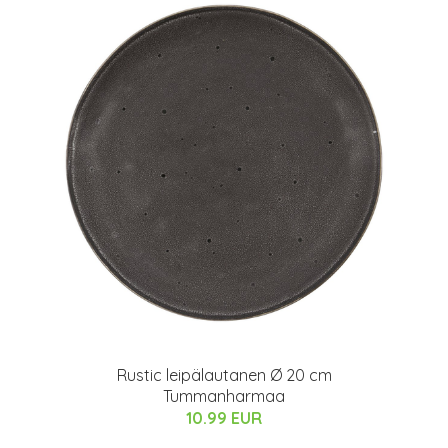
Rustic leipälautanen Ø 20 cm
Tummanharmaa
10.99 EUR