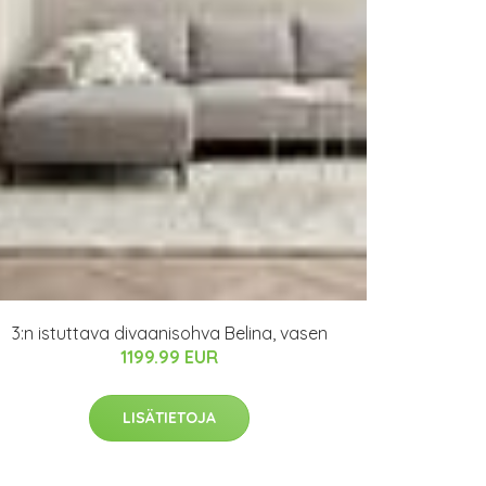
3:n istuttava divaanisohva Belina, vasen
1199.99 EUR
LISÄTIETOJA