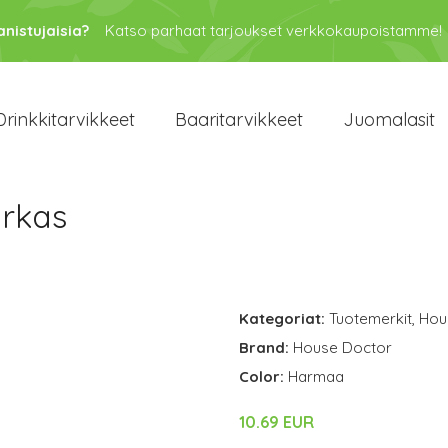
anistujaisia?
Katso parhaat tarjoukset verkkokaupoistamme!
Drinkkitarvikkeet
Baaritarvikkeet
Juomalasit
irkas
Kategoriat:
Tuotemerkit
,
Hou
Brand:
House Doctor
Color:
Harmaa
10.69 EUR