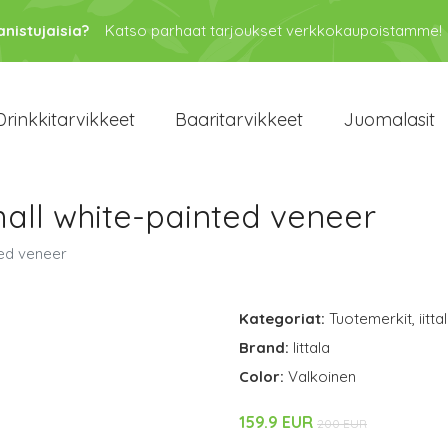
anistujaisia?
Katso parhaat tarjoukset verkkokaupoistamme!
Drinkkitarvikkeet
Baaritarvikkeet
Juomalasit
all white-painted veneer
ted veneer
Kategoriat:
Tuotemerkit
,
iitta
Brand:
Iittala
Color:
Valkoinen
159.9 EUR
200 EUR