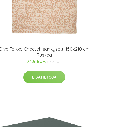
Oiva Toikka Cheetah sänkysetti 150x210 cm
Ruskea
71.9 EUR
89.9 EUR
LISÄTIETOJA