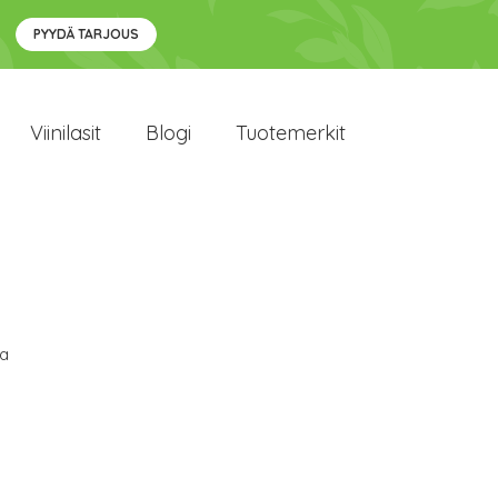
PYYDÄ TARJOUS
Viinilasit
Blogi
Tuotemerkit
la