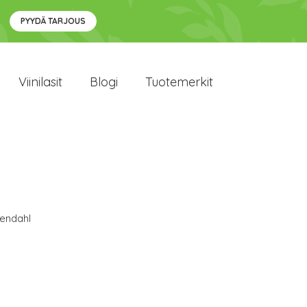
PYYDÄ TARJOUS
Viinilasit
Blogi
Tuotemerkit
endahl