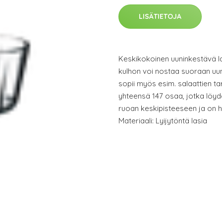
LISÄTIETOJA
Keskikokoinen uuninkestävä la
kulhon voi nostaa suoraan uun
sopii myös esim. salaattien tar
yhteensä 147 osaa, jotka löydä
ruoan keskipisteeseen ja on he
Materiaali: Lyijytöntä lasia