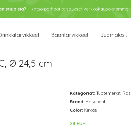
anistujaisia?
Katso parhaat tarjoukset verkkokaupoistamme!
Drinkkitarvikkeet
Baaritarvikkeet
Juomalasit
C, Ø 24,5 cm
Kategoriat:
Tuotemerkit
,
Ros
Brand:
Rosendahl
Color:
Kirkas
28 EUR