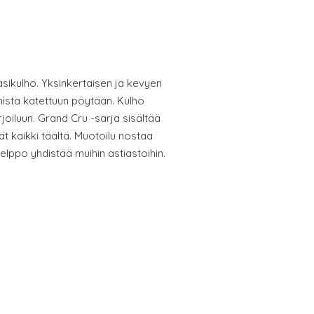
sikulho. Yksinkertaisen ja kevyen
ista katettuun pöytään. Kulho
joiluun. Grand Cru -sarja sisältää
t kaikki täältä. Muotoilu nostaa
lppo yhdistää muihin astiastoihin.