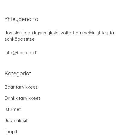
Yhteydenotto
Jos sinulla on kysymyksiä, voit ottaa meihin yhteyttä
sähköpostitse:
info@bar-con.fi
Kategoriat
Baaritarvikkeet
Drinkkitarvikkeet
Istuimet
Juomalasit
Tuopit