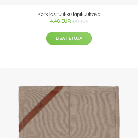
Kork lasiruukku läpikuultava
4.48 EUR
8.95 EUR
LISÄTIETOJA