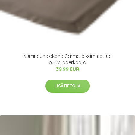
Kuminauhalakana Carmelia kammattua
puuvillaperkaalia
39.99 EUR
LISÄTIETOJA