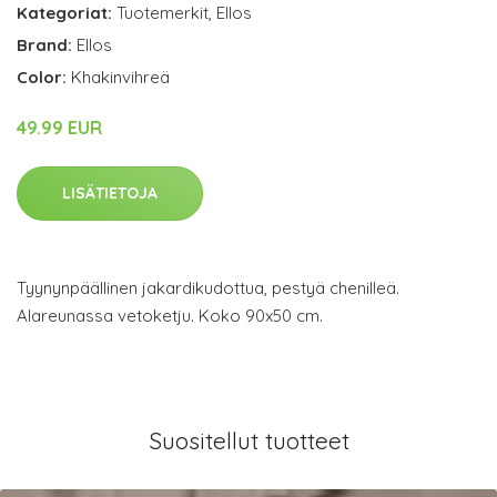
Kategoriat:
Tuotemerkit
,
Ellos
Brand:
Ellos
Color:
Khakinvihreä
49.99 EUR
LISÄTIETOJA
Tyynynpäällinen jakardikudottua, pestyä chenilleä.
Alareunassa vetoketju. Koko 90x50 cm.
Suositellut tuotteet