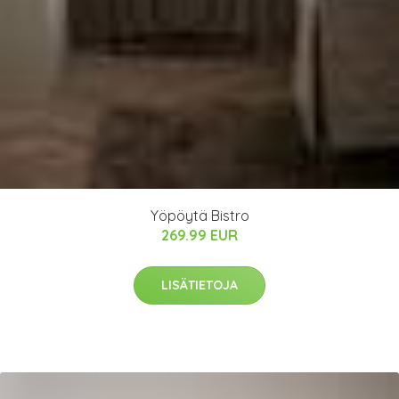
Yöpöytä Bistro
269.99 EUR
LISÄTIETOJA