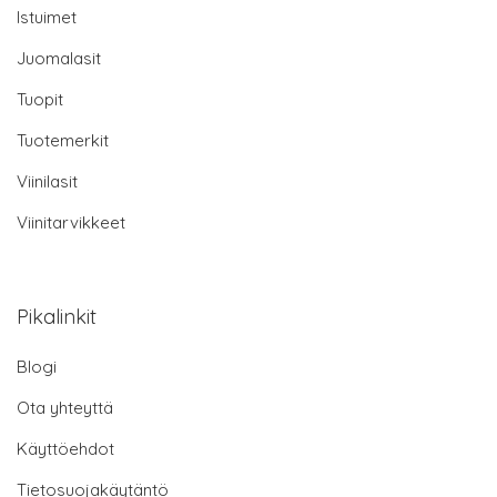
Istuimet
Juomalasit
Tuopit
Tuotemerkit
Viinilasit
Viinitarvikkeet
Pikalinkit
Blogi
Ota yhteyttä
Käyttöehdot
Tietosuojakäytäntö