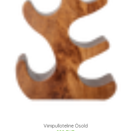
Viinipulloteline Ösold