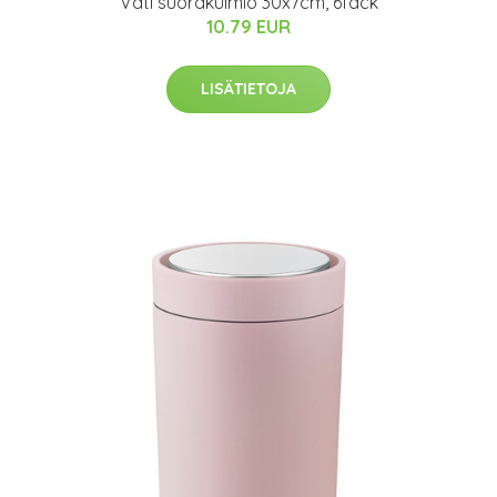
Vati suorakulmio 30x7cm, 6fack
10.79 EUR
LISÄTIETOJA