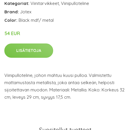
Kategoriat:
Viinitarvikkeet
,
Viinipulloteline
Brand:
Jotex
Color:
Black mdf/ metal
54 EUR
LISÄTIETOJA
Viinipulloteline, johon mahtuu kuusi pulloa. Valmistettu
mattamustasta metallista, joka antaa selkeän, helposti
sijoitettavan muodon. Materiaali: Metallia. Koko: Korkeus 32
cm, leveys 29 cm, syvyys 17,5 cm.
Suositellut tuotteet