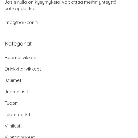
Jos sinulla on kysymyksiä, voit ottaa meihin yhteyttä
sähköpostitse:
info@bar-con.fi
Kategoriat
Baaritarvikkeet
Drinkkitarvikkeet
Istuimet
Juomalasit
Tuopit
Tuotemerkit
Viinilasit
Viinitarvikkeet