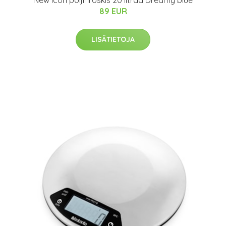
New Icon poljinroskis 20 litraa Dreamy blue
89 EUR
LISÄTIETOJA