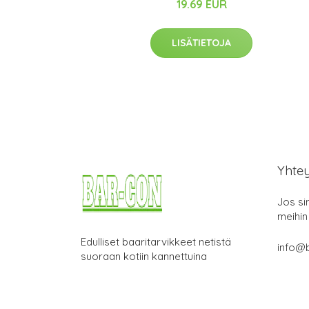
19.69 EUR
LISÄTIETOJA
Yhte
Jos si
meihin
Edulliset baaritarvikkeet netistä
info@b
suoraan kotiin kannettuina