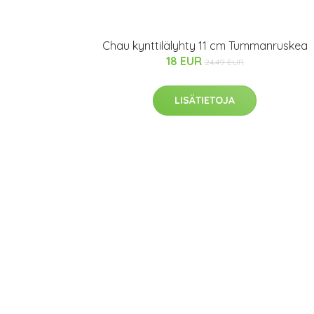
Chau kynttilälyhty 11 cm Tummanruskea
18 EUR
24.49 EUR
LISÄTIETOJA