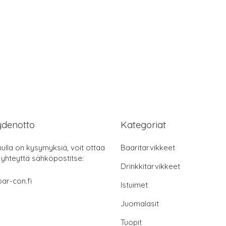
ydenotto
Kategoriat
nulla on kysymyksiä, voit ottaa
Baaritarvikkeet
 yhteyttä sähköpostitse:
Drinkkitarvikkeet
ar-con.fi
Istuimet
Juomalasit
Tuopit