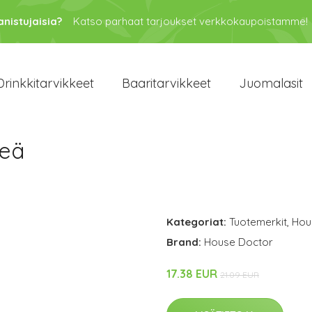
anistujaisia?
Katso parhaat tarjoukset verkkokaupoistamme!
Drinkkitarvikkeet
Baaritarvikkeet
Juomalasit
reä
Kategoriat:
Tuotemerkit
,
Hou
Brand:
House Doctor
17.38 EUR
21.09 EUR