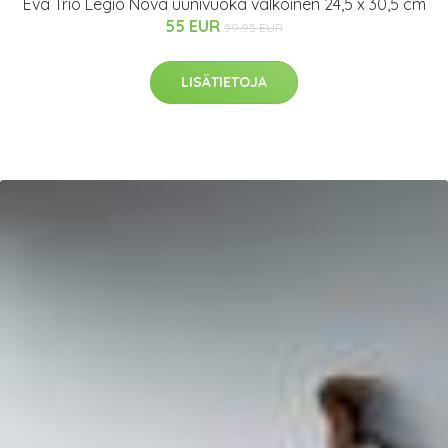
Eva Trio Legio Nova uunivuoka valkoinen 24,5 x 30,5 cm
55 EUR
59.95 EUR
LISÄTIETOJA