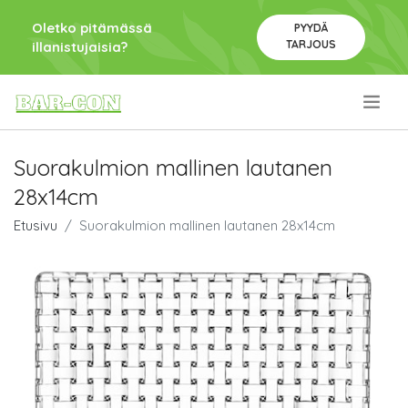
Oletko pitämässä
PYYDÄ
TARJOUS
illanistujaisia?
.
Suorakulmion mallinen lautanen
28x14cm
Etusivu
Suorakulmion mallinen lautanen 28x14cm