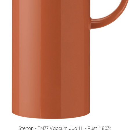
Stelton - EM77 Vaccum Jug 1 L - Rust (1803)