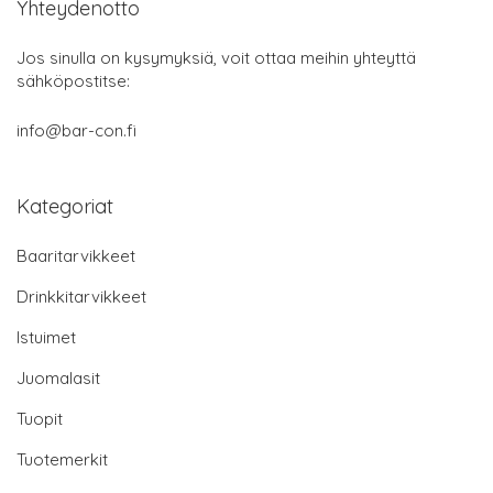
Yhteydenotto
Jos sinulla on kysymyksiä, voit ottaa meihin yhteyttä
sähköpostitse:
info@bar-con.fi
Kategoriat
Baaritarvikkeet
Drinkkitarvikkeet
Istuimet
Juomalasit
Tuopit
Tuotemerkit