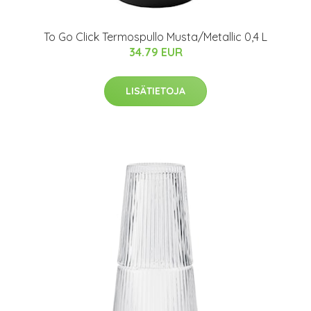
To Go Click Termospullo Musta/Metallic 0,4 L
34.79 EUR
LISÄTIETOJA