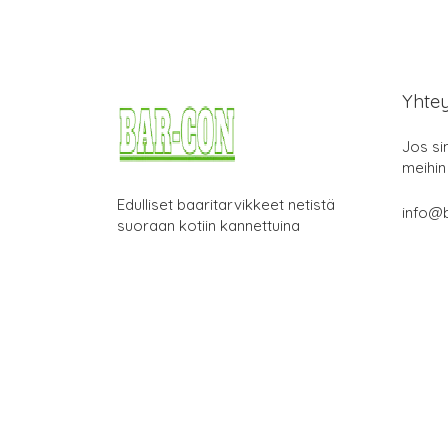
Yhte
Jos si
meihin
Edulliset baaritarvikkeet netistä
info@b
suoraan kotiin kannettuina