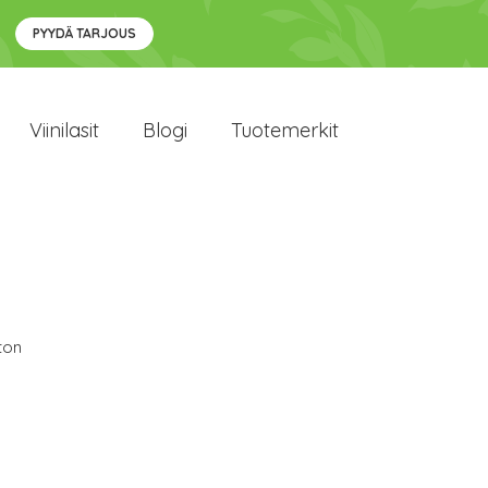
PYYDÄ TARJOUS
Viinilasit
Blogi
Tuotemerkit
ton