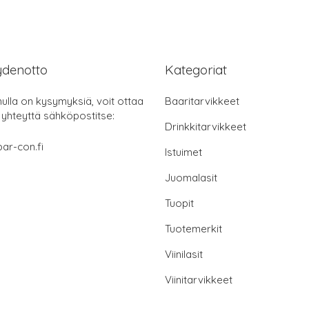
ydenotto
Kategoriat
nulla on kysymyksiä, voit ottaa
Baaritarvikkeet
 yhteyttä sähköpostitse:
Drinkkitarvikkeet
ar-con.fi
Istuimet
Juomalasit
Tuopit
Tuotemerkit
Viinilasit
Viinitarvikkeet