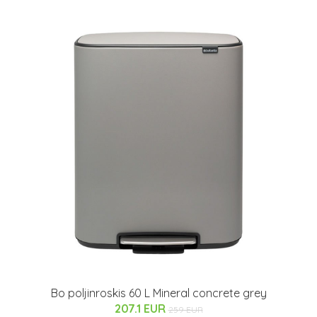
Bo poljinroskis 60 L Mineral concrete grey
207.1 EUR
259 EUR