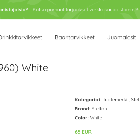
anistujaisia?
Katso parhaat tarjoukset verkkokaupoistamme!
Drinkkitarvikkeet
Baaritarvikkeet
Juomalasit
(960) White
Kategoriat:
Tuotemerkit
,
Stel
Brand:
Stelton
Color:
White
65 EUR