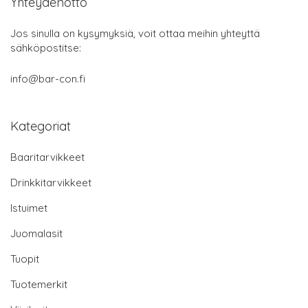
Yhteydenotto
Jos sinulla on kysymyksiä, voit ottaa meihin yhteyttä
sähköpostitse:
info@bar-con.fi
Kategoriat
Baaritarvikkeet
Drinkkitarvikkeet
Istuimet
Juomalasit
Tuopit
Tuotemerkit