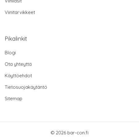
Viinilasit
Viinitarvikkeet
Pikalinkit
Blogi
Ota yhteyttä
Käyttöehdot
Tietosuojakäytäntö
Sitemap
© 2026 bar-con.fi