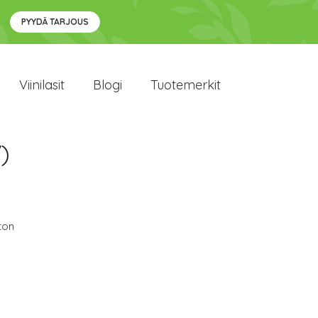
PYYDÄ TARJOUS
Viinilasit
Blogi
Tuotemerkit
)
ton