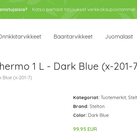
anistujaisia?
Katso parhaat tarjoukset verkkokaupoistamme!
Drinkkitarvikkeet
Baaritarvikkeet
Juomalasit
ermo 1 L - Dark Blue (x-201-7
 Blue (x-201-7)
Kategoriat:
Tuotemerkit
,
Stel
Brand:
Stelton
Color:
Dark Blue
99.95 EUR