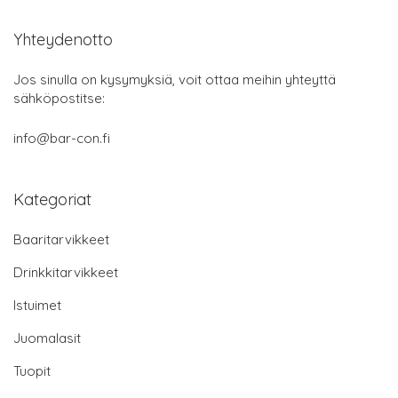
Yhteydenotto
Jos sinulla on kysymyksiä, voit ottaa meihin yhteyttä
sähköpostitse:
info@bar-con.fi
Kategoriat
Baaritarvikkeet
Drinkkitarvikkeet
Istuimet
Juomalasit
Tuopit