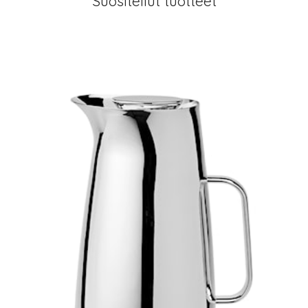
Suositellut tuotteet