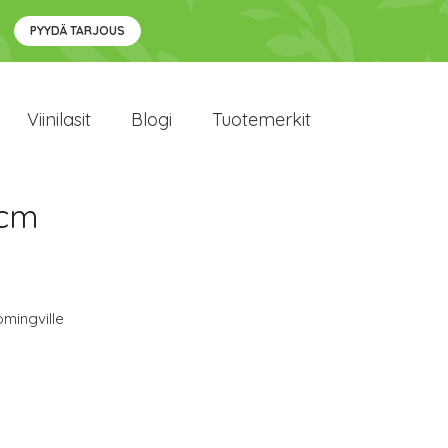
PYYDÄ TARJOUS
Viinilasit
Blogi
Tuotemerkit
 cm
mingville