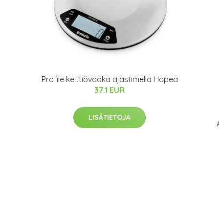
Profile keittiövaaka ajastimella Hopea
37.1 EUR
LISÄTIETOJA