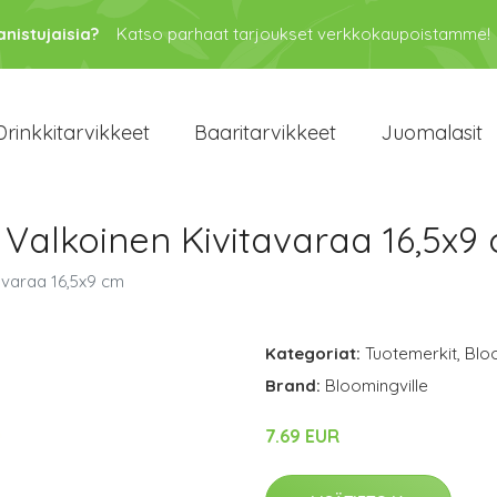
anistujaisia?
Katso parhaat tarjoukset verkkokaupoistamme!
Drinkkitarvikkeet
Baaritarvikkeet
Juomalasit
Valkoinen Kivitavaraa 16,5x9
avaraa 16,5x9 cm
Kategoriat:
Tuotemerkit
,
Bloo
Brand:
Bloomingville
7.69 EUR