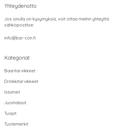
Yhteydenotto
Jos sinulla on kysymyksiä, voit ottaa meihin yhteyttä
sähköpostitse:
info@bar-con.fi
Kategoriat
Baaritarvikkeet
Drinkkitarvikkeet
Istuimet
Juomalasit
Tuopit
Tuotemerkit