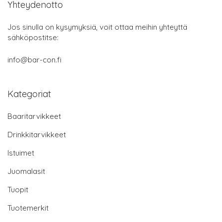
Yhteydenotto
Jos sinulla on kysymyksiä, voit ottaa meihin yhteyttä
sähköpostitse:
info@bar-con.fi
Kategoriat
Baaritarvikkeet
Drinkkitarvikkeet
Istuimet
Juomalasit
Tuopit
Tuotemerkit