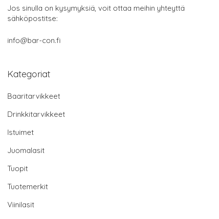
Jos sinulla on kysymyksiä, voit ottaa meihin yhteyttä
sähköpostitse:
info@bar-con.fi
Kategoriat
Baaritarvikkeet
Drinkkitarvikkeet
Istuimet
Juomalasit
Tuopit
Tuotemerkit
Viinilasit