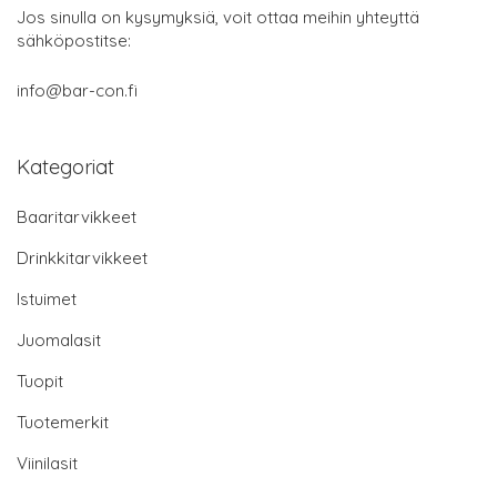
Jos sinulla on kysymyksiä, voit ottaa meihin yhteyttä
sähköpostitse:
info@bar-con.fi
Kategoriat
Baaritarvikkeet
Drinkkitarvikkeet
Istuimet
Juomalasit
Tuopit
Tuotemerkit
Viinilasit