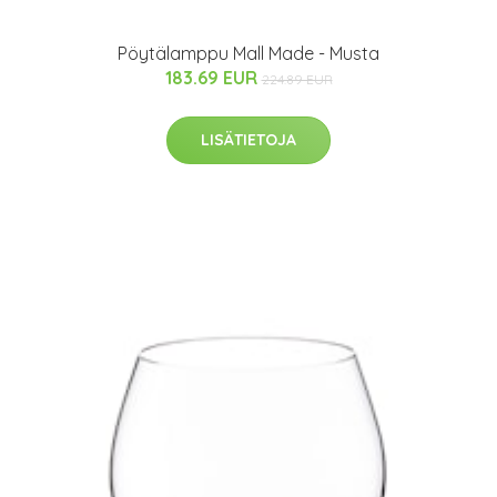
Pöytälamppu Mall Made - Musta
183.69 EUR
224.89 EUR
LISÄTIETOJA