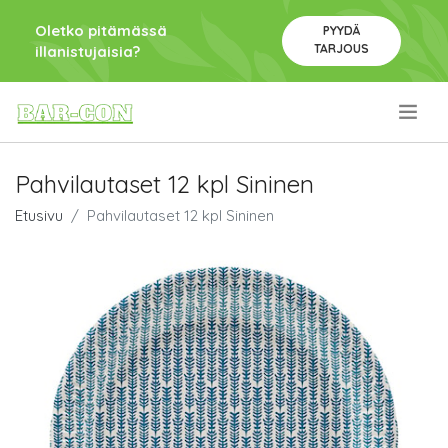
Oletko pitämässä
PYYDÄ
TARJOUS
illanistujaisia?
.
Pahvilautaset 12 kpl Sininen
Etusivu
Pahvilautaset 12 kpl Sininen