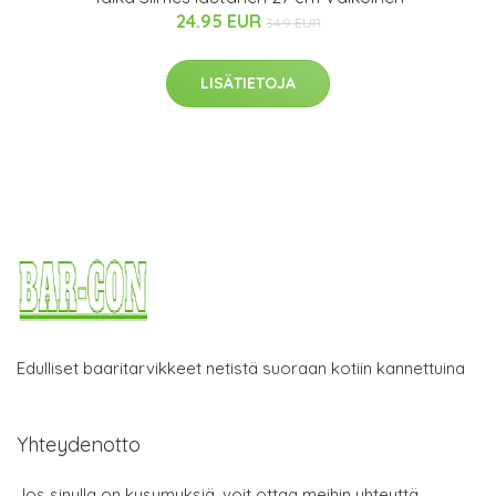
24.95 EUR
34.9 EUR
LISÄTIETOJA
Edulliset baaritarvikkeet netistä suoraan kotiin kannettuina
Yhteydenotto
Jos sinulla on kysymyksiä, voit ottaa meihin yhteyttä