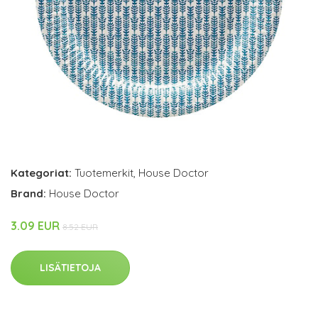
Kategoriat:
Tuotemerkit
,
House Doctor
Brand:
House Doctor
3.09 EUR
8.52 EUR
LISÄTIETOJA