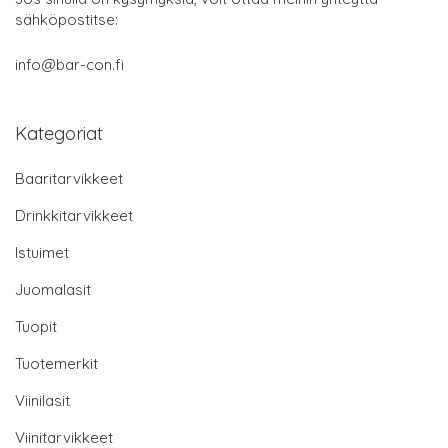
sähköpostitse:
info@bar-con.fi
Kategoriat
Baaritarvikkeet
Drinkkitarvikkeet
Istuimet
Juomalasit
Tuopit
Tuotemerkit
Viinilasit
Viinitarvikkeet