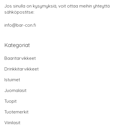
Jos sinulla on kysymyksiä, voit ottaa meihin yhteyttä
sähköpostitse:
info@bar-con.fi
Kategoriat
Baaritarvikkeet
Drinkkitarvikkeet
Istuimet
Juomalasit
Tuopit
Tuotemerkit
Viinilasit