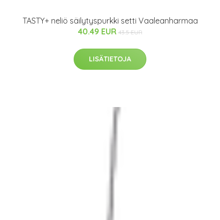
TASTY+ neliö säilytyspurkki setti Vaaleanharmaa
40.49 EUR
43.5 EUR
LISÄTIETOJA