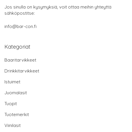
Jos sinulla on kysymyksiä, voit ottaa meihin yhteyttä
sähköpostitse:
info@bar-con.fi
Kategoriat
Baaritarvikkeet
Drinkkitarvikkeet
Istuimet
Juomalasit
Tuopit
Tuotemerkit
Viinilasit