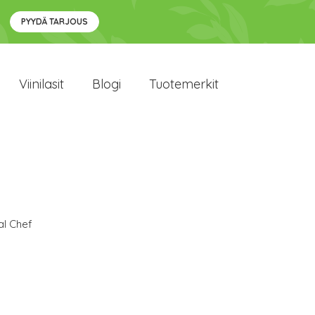
PYYDÄ TARJOUS
Viinilasit
Blogi
Tuotemerkit
al Chef