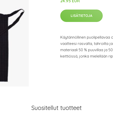
24.95 EUR
LISÄTIETOJA
Käytännöllinen puolipellavaa o
vaatteesi rasvalta, tahroilta j
materiaali 50 % puuvillaa ja 5
keittiössä, jonka mielellään rip
Suositellut tuotteet