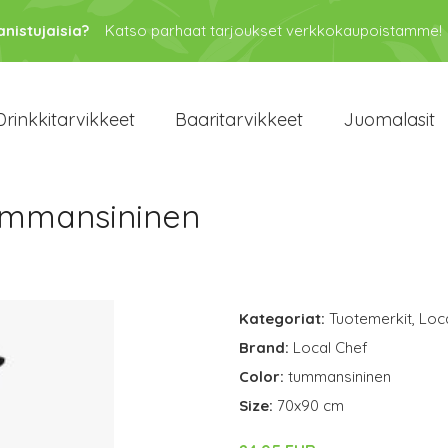
anistujaisia?
Katso parhaat tarjoukset verkkokaupoistamme!
Drinkkitarvikkeet
Baaritarvikkeet
Juomalasit
tummansininen
Kategoriat:
Tuotemerkit
,
Loc
Brand:
Local Chef
Color:
tummansininen
Size:
70x90 cm