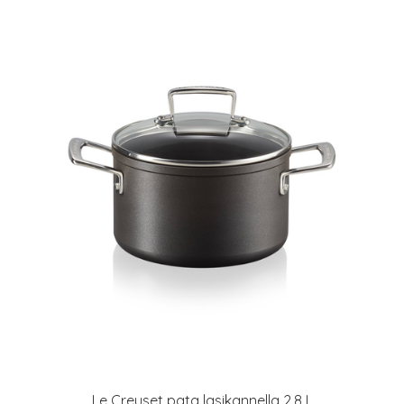
Le Creuset pata lasikannella 2,8 L