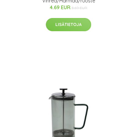
Vihreä/Harmaa/ruoste
4.69 EUR
8.69 EUR
LISÄTIETOJA