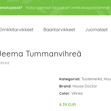
anistujaisia?
Katso parhaat tarjoukset verkkokaupoistamme!
Drinkkitarvikkeet
Baaritarvikkeet
Juomalasit
 Jeema Tummanvihreä
ihreä
Kategoriat:
Tuotemerkit
,
Hou
Brand:
House Doctor
Color:
Vihreä
6.39 EUR