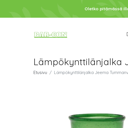
Oletko pitämässä ill
Lämpökynttilänjalka
Etusivu
Lämpökynttilänjalka Jeema Tummanv