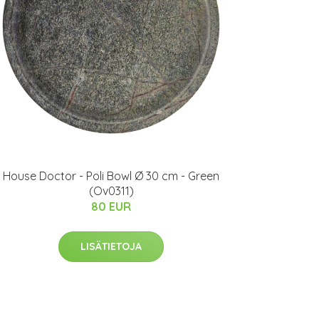
House Doctor - Poli Bowl Ø 30 cm - Green
(Ov0311)
80 EUR
LISÄTIETOJA