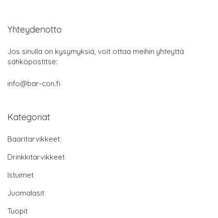
Yhteydenotto
Jos sinulla on kysymyksiä, voit ottaa meihin yhteyttä
sähköpostitse:
info@bar-con.fi
Kategoriat
Baaritarvikkeet
Drinkkitarvikkeet
Istuimet
Juomalasit
Tuopit