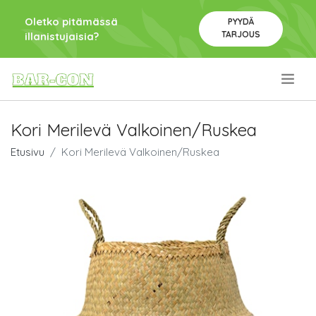
Oletko pitämässä
PYYDÄ
TARJOUS
illanistujaisia?
.
Kori Merilevä Valkoinen/Ruskea
Etusivu
Kori Merilevä Valkoinen/Ruskea