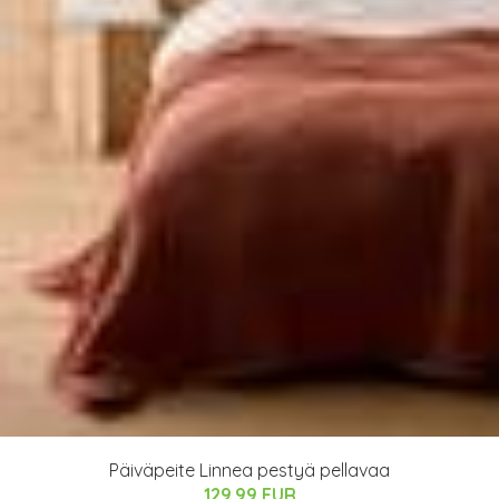
Päiväpeite Linnea pestyä pellavaa
129.99 EUR