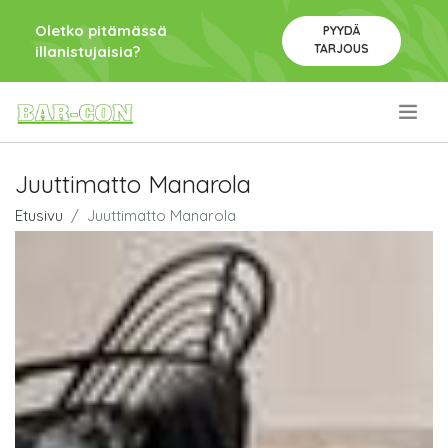
Oletko pitämässä
PYYDÄ
TARJOUS
illanistujaisia?
.
Juuttimatto Manarola
Etusivu
Juuttimatto Manarola