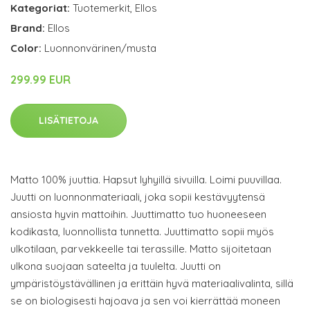
Kategoriat:
Tuotemerkit
,
Ellos
Brand:
Ellos
Color:
Luonnonvärinen/musta
299.99 EUR
LISÄTIETOJA
Matto 100% juuttia. Hapsut lyhyillä sivuilla. Loimi puuvillaa.
Juutti on luonnonmateriaali, joka sopii kestävyytensä
ansiosta hyvin mattoihin. Juuttimatto tuo huoneeseen
kodikasta, luonnollista tunnetta. Juuttimatto sopii myös
ulkotilaan, parvekkeelle tai terassille. Matto sijoitetaan
ulkona suojaan sateelta ja tuulelta. Juutti on
ympäristöystävällinen ja erittäin hyvä materiaalivalinta, sillä
se on biologisesti hajoava ja sen voi kierrättää moneen