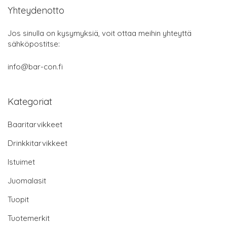
Yhteydenotto
Jos sinulla on kysymyksiä, voit ottaa meihin yhteyttä
sähköpostitse:
info@bar-con.fi
Kategoriat
Baaritarvikkeet
Drinkkitarvikkeet
Istuimet
Juomalasit
Tuopit
Tuotemerkit