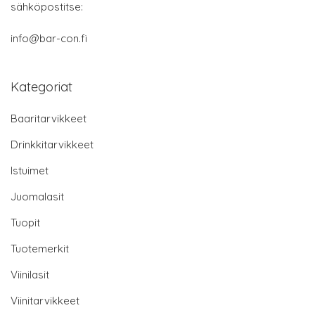
sähköpostitse:
info@bar-con.fi
Kategoriat
Baaritarvikkeet
Drinkkitarvikkeet
Istuimet
Juomalasit
Tuopit
Tuotemerkit
Viinilasit
Viinitarvikkeet