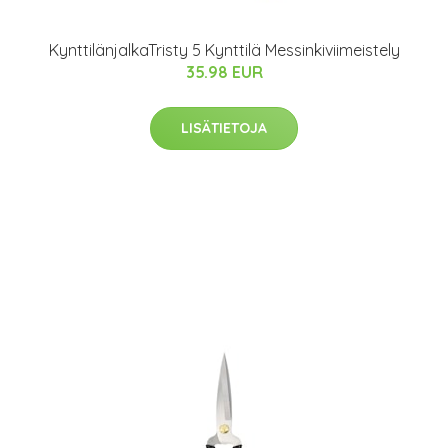
KynttilänjalkaTristy 5 Kynttilä Messinkiviimeistely
35.98 EUR
LISÄTIETOJA