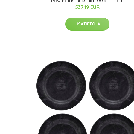
Raw Peili kehyksellä 100 x 100 cm
537.19 EUR
LISÄTIETOJA