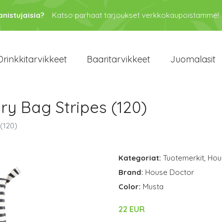
anistujaisia?
Katso parhaat tarjoukset verkkokaupoistamme!
Drinkkitarvikkeet
Baaritarvikkeet
Juomalasit
y Bag Stripes (120)
(120)
Kategoriat:
Tuotemerkit
,
Hou
Brand:
House Doctor
Color:
Musta
22 EUR