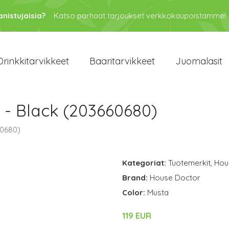
anistujaisia?
Katso parhaat tarjoukset verkkokaupoistamme!
Drinkkitarvikkeet
Baaritarvikkeet
Juomalasit
- Black (203660680)
60680)
Kategoriat:
Tuotemerkit
,
Hou
Brand:
House Doctor
Color:
Musta
119 EUR