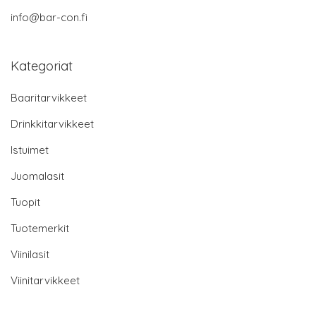
info@bar-con.fi
Kategoriat
Baaritarvikkeet
Drinkkitarvikkeet
Istuimet
Juomalasit
Tuopit
Tuotemerkit
Viinilasit
Viinitarvikkeet