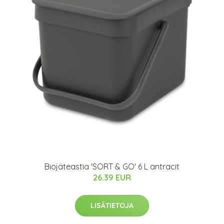
Biojäteastia 'SORT & GO' 6 L antracit
26.39 EUR
LISÄTIETOJA