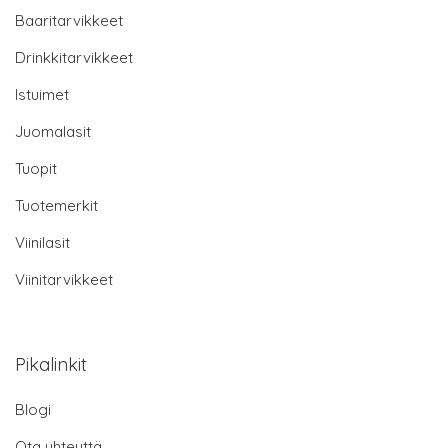
Baaritarvikkeet
Drinkkitarvikkeet
Istuimet
Juomalasit
Tuopit
Tuotemerkit
Viinilasit
Viinitarvikkeet
Pikalinkit
Blogi
Ota yhteyttä