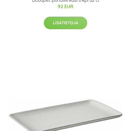
Bouquet punaviinilasi 6 kpl 62 cl
92 EUR
LISÄTIETOJA