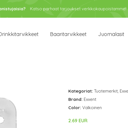
anistujaisia?
Katso parhaat tarjoukset verkkokaupoistamme!
Drinkkitarvikkeet
Baaritarvikkeet
Juomalasit
Kategoriat:
Tuotemerkit
,
Exx
Brand:
Exxent
Color:
Valkoinen
2.69 EUR