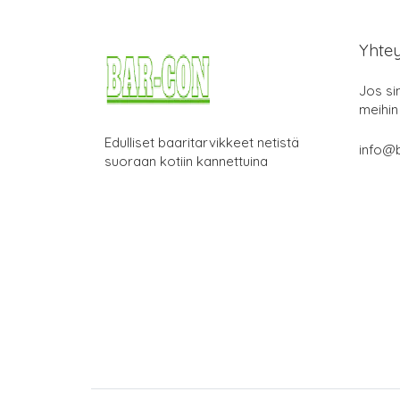
Yhte
Jos si
meihin
Edulliset baaritarvikkeet netistä
info@b
suoraan kotiin kannettuina