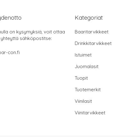
ydenotto
Kategoriat
nulla on kysymyksiä, voit ottaa
Baaritarvikkeet
 yhteyttä sähköpostitse:
Drinkkitarvikkeet
ar-con.fi
Istuimet
Juomalasit
Tuopit
Tuotemerkit
Viinilasit
Viinitarvikkeet