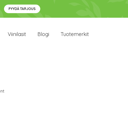
PYYDÄ TARJOUS
Viinilasit
Blogi
Tuotemerkit
ent