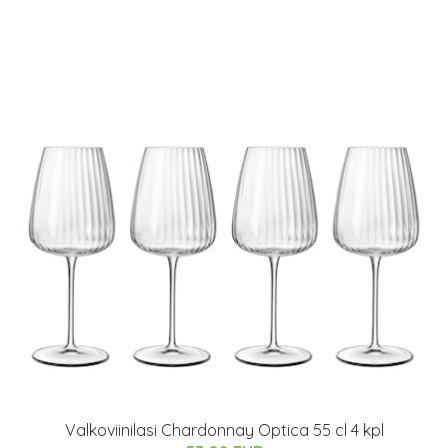
Valkoviinilasi Chardonnay Optica 55 cl 4 kpl