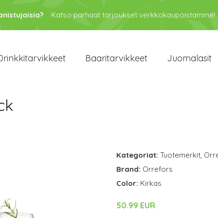
anistujaisia?
Katso parhaat tarjoukset verkkokaupoistamme!
Drinkkitarvikkeet
Baaritarvikkeet
Juomalasit
ck
Kategoriat:
Tuotemerkit
,
Orr
Brand:
Orrefors
Color:
Kirkas
50.99 EUR