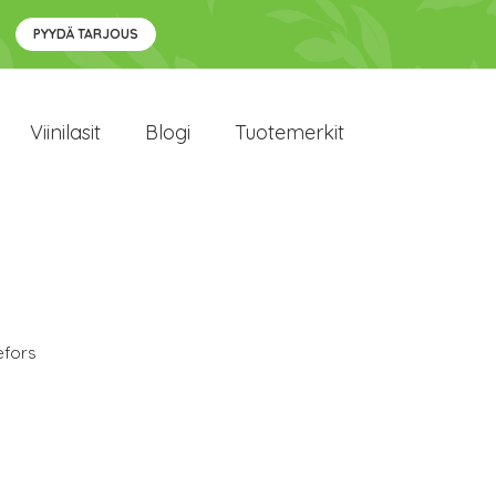
PYYDÄ TARJOUS
Viinilasit
Blogi
Tuotemerkit
efors