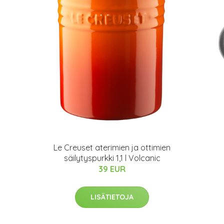
Le Creuset aterimien ja ottimien
säilytyspurkki 1,1 l Volcanic
39 EUR
LISÄTIETOJA