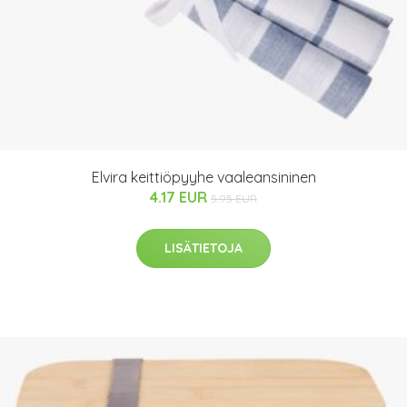
Elvira keittiöpyyhe vaaleansininen
4.17 EUR
5.95 EUR
LISÄTIETOJA