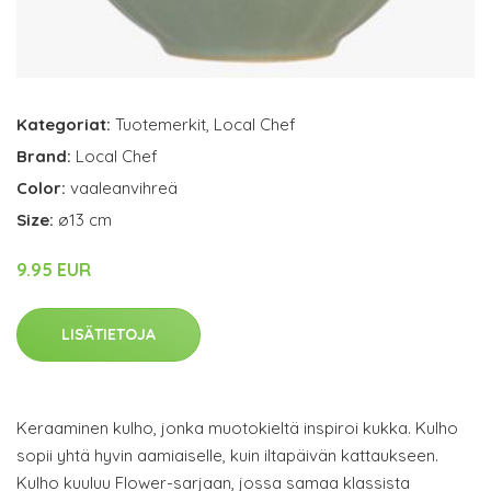
Kategoriat:
Tuotemerkit
,
Local Chef
Brand:
Local Chef
Color:
vaaleanvihreä
Size:
ø13 cm
9.95 EUR
LISÄTIETOJA
Keraaminen kulho, jonka muotokieltä inspiroi kukka. Kulho
sopii yhtä hyvin aamiaiselle, kuin iltapäivän kattaukseen.
Kulho kuuluu Flower-sarjaan, jossa samaa klassista