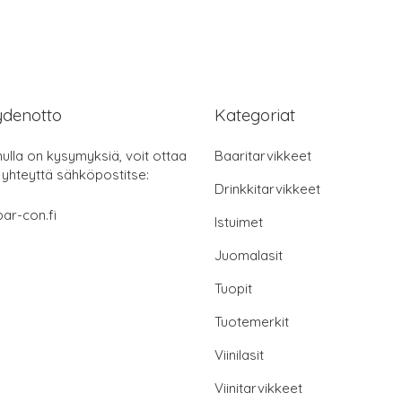
ydenotto
Kategoriat
nulla on kysymyksiä, voit ottaa
Baaritarvikkeet
 yhteyttä sähköpostitse:
Drinkkitarvikkeet
ar-con.fi
Istuimet
Juomalasit
Tuopit
Tuotemerkit
Viinilasit
Viinitarvikkeet