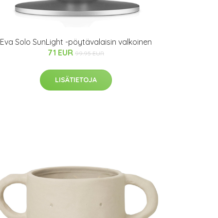
Eva Solo SunLight -pöytävalaisin valkoinen
71 EUR
99.95 EUR
LISÄTIETOJA