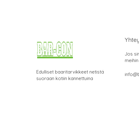
Yhte
Jos si
meihin
Edulliset baaritarvikkeet netistä
info@b
suoraan kotiin kannettuina