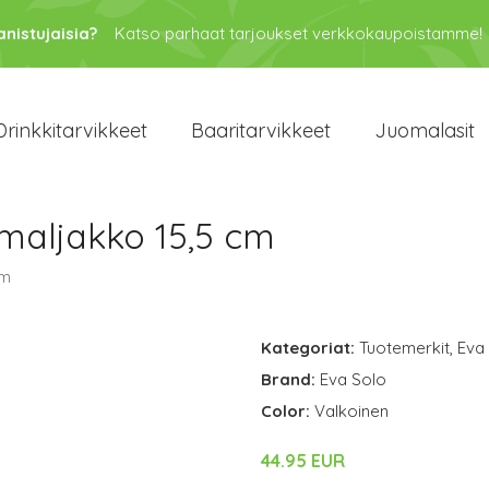
anistujaisia?
Katso parhaat tarjoukset verkkokaupoistamme!
Drinkkitarvikkeet
Baaritarvikkeet
Juomalasit
maljakko 15,5 cm
cm
Kategoriat:
Tuotemerkit
,
Eva
Brand:
Eva Solo
Color:
Valkoinen
44.95 EUR