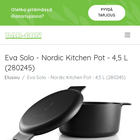
Oletko pitämässä
PYYDÄ
TARJOUS
illanistujaisia?
.
Eva Solo - Nordic Kitchen Pot - 4,5 L
(280245)
Etusivu
Eva Solo - Nordic Kitchen Pot - 4,5 L (280245)