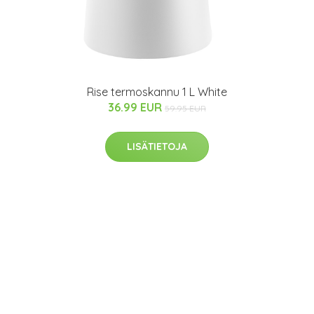
Rise termoskannu 1 L White
36.99 EUR
59.95 EUR
LISÄTIETOJA