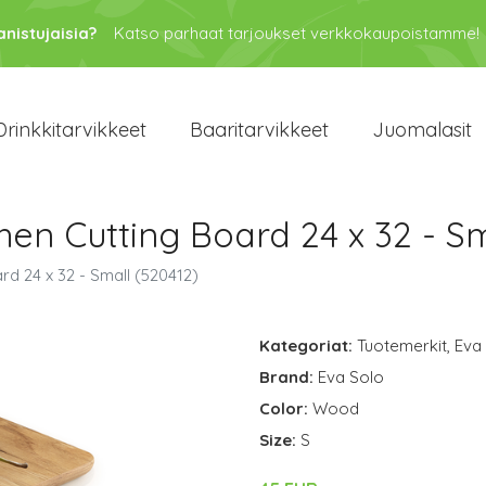
anistujaisia?
Katso parhaat tarjoukset verkkokaupoistamme!
Drinkkitarvikkeet
Baaritarvikkeet
Juomalasit
hen Cutting Board 24 x 32 - S
rd 24 x 32 - Small (520412)
Kategoriat:
Tuotemerkit
,
Eva
Brand:
Eva Solo
Color:
Wood
Size:
S