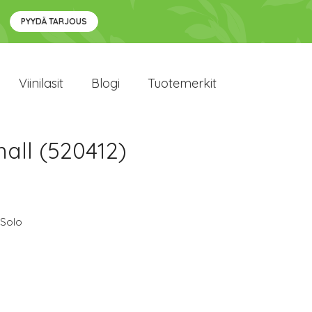
PYYDÄ TARJOUS
Viinilasit
Blogi
Tuotemerkit
mall (520412)
 Solo