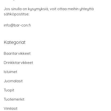
Jos sinulla on kysymyksiä, voit ottaa meihin yhteyttä
sähköpostitse:
info@bar-con.fi
Kategoriat
Baaritarvikkeet
Drinkkitarvikkeet
Istuimet
Juomalasit
Tuopit
Tuotemerkit
Viinilasit