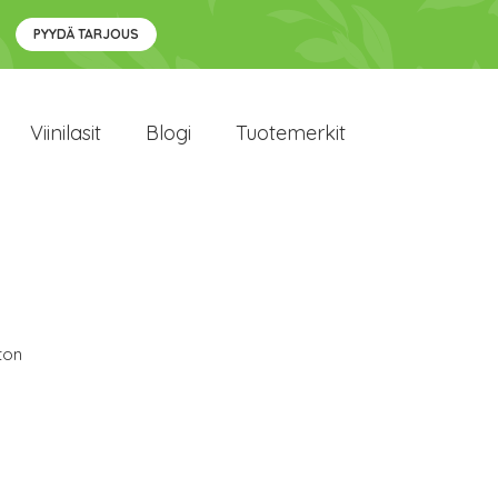
PYYDÄ TARJOUS
Viinilasit
Blogi
Tuotemerkit
ton