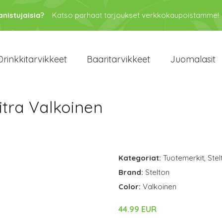
anistujaisia?
Katso parhaat tarjoukset verkkokaupoistamme!
Drinkkitarvikkeet
Baaritarvikkeet
Juomalasit
itra Valkoinen
Kategoriat:
Tuotemerkit
,
Stel
Brand:
Stelton
Color:
Valkoinen
44.99 EUR