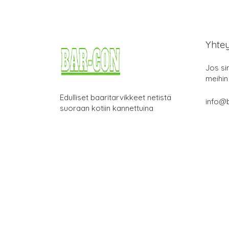
Yhte
Jos si
meihin
Edulliset baaritarvikkeet netistä
info@b
suoraan kotiin kannettuina