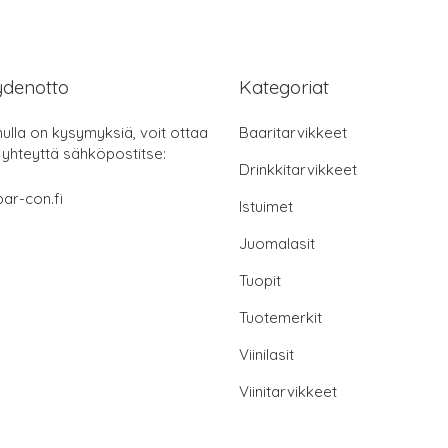
ydenotto
Kategoriat
nulla on kysymyksiä, voit ottaa
Baaritarvikkeet
 yhteyttä sähköpostitse:
Drinkkitarvikkeet
ar-con.fi
Istuimet
Juomalasit
Tuopit
Tuotemerkit
Viinilasit
Viinitarvikkeet