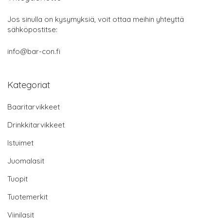
Jos sinulla on kysymyksiä, voit ottaa meihin yhteyttä
sähköpostitse:
info@bar-con.fi
Kategoriat
Baaritarvikkeet
Drinkkitarvikkeet
Istuimet
Juomalasit
Tuopit
Tuotemerkit
Viinilasit