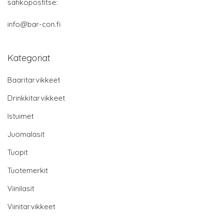
sähköpostitse:
info@bar-con.fi
Kategoriat
Baaritarvikkeet
Drinkkitarvikkeet
Istuimet
Juomalasit
Tuopit
Tuotemerkit
Viinilasit
Viinitarvikkeet