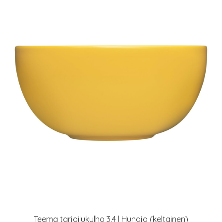
Teema tarjoilukulho 3,4 l Hunaja (keltainen)